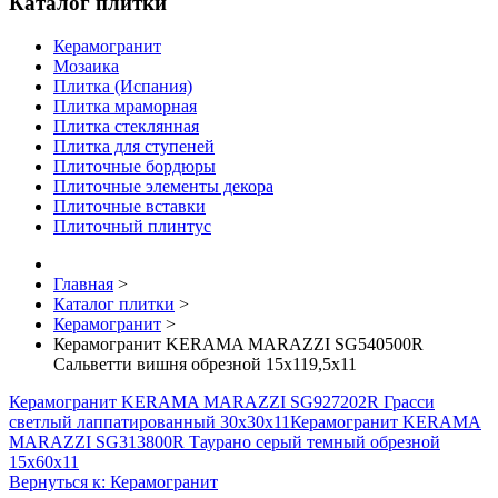
Каталог плитки
Керамогранит
Мозаика
Плитка (Испания)
Плитка мраморная
Плитка стеклянная
Плитка для ступеней
Плиточные бордюры
Плиточные элементы декора
Плиточные вставки
Плиточный плинтус
Главная
>
Каталог плитки
>
Керамогранит
>
Керамогранит KERAMA MARAZZI SG540500R
Сальветти вишня обрезной 15х119,5х11
Керамогранит KERAMA MARAZZI SG927202R Грасси
светлый лаппатированный 30х30х11
Керамогранит KERAMA
MARAZZI SG313800R Таурано серый темный обрезной
15х60х11
Вернуться к: Керамогранит