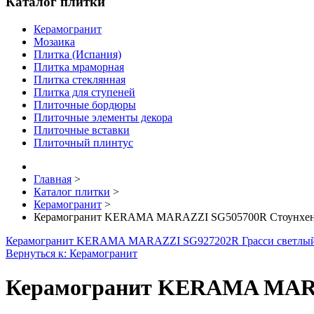
Каталог плитки
Керамогранит
Мозаика
Плитка (Испания)
Плитка мраморная
Плитка стеклянная
Плитка для ступеней
Плиточные бордюры
Плиточные элементы декора
Плиточные вставки
Плиточный плинтус
Главная
>
Каталог плитки
>
Керамогранит
>
Керамогранит KERAMA MARAZZI SG505700R Стоунхендж
Керамогранит KERAMA MARAZZI SG927202R Грасси светлый
Вернуться к: Керамогранит
Керамогранит KERAMA MARAZ