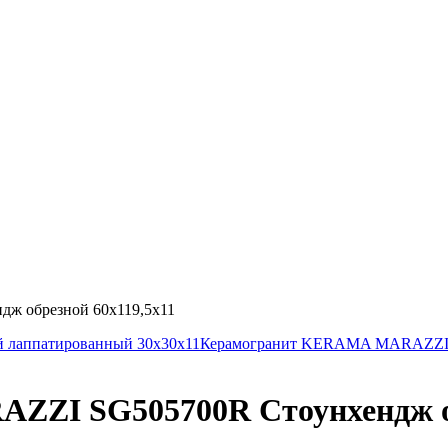
 обрезной 60х119,5х11
 лаппатированный 30х30х11
Керамогранит KERAMA MARAZZI S
ZI SG505700R Стоунхендж об