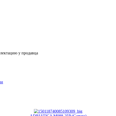
плектацию у продавца
ии
ADRIATICA M088-25P (Carrara)