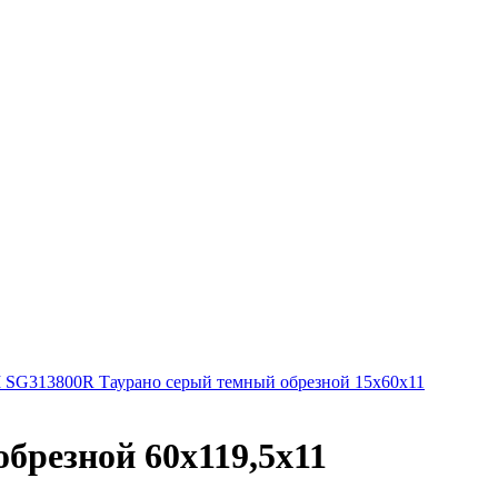
G313800R Таурано серый темный обрезной 15х60х11
резной 60х119,5х11