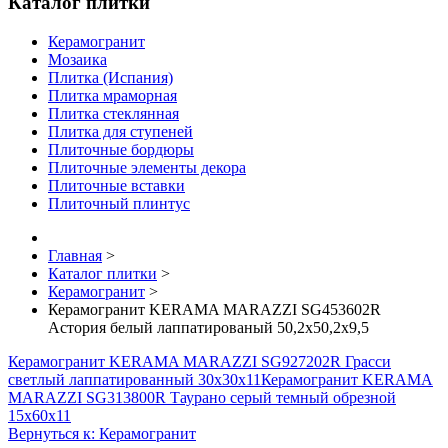
Каталог плитки
Керамогранит
Мозаика
Плитка (Испания)
Плитка мраморная
Плитка стеклянная
Плитка для ступеней
Плиточные бордюры
Плиточные элементы декора
Плиточные вставки
Плиточный плинтус
Главная
>
Каталог плитки
>
Керамогранит
>
Керамогранит KERAMA MARAZZI SG453602R
Астория белый лаппатированый 50,2х50,2х9,5
Керамогранит KERAMA MARAZZI SG927202R Грасси
светлый лаппатированный 30х30х11
Керамогранит KERAMA
MARAZZI SG313800R Таурано серый темный обрезной
15х60х11
Вернуться к: Керамогранит