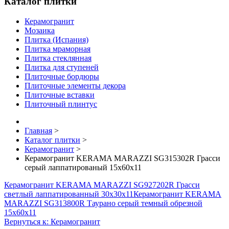
Каталог плитки
Керамогранит
Мозаика
Плитка (Испания)
Плитка мраморная
Плитка стеклянная
Плитка для ступеней
Плиточные бордюры
Плиточные элементы декора
Плиточные вставки
Плиточный плинтус
Главная
>
Каталог плитки
>
Керамогранит
>
Керамогранит KERAMA MARAZZI SG315302R Грасси
серый лаппатированый 15х60х11
Керамогранит KERAMA MARAZZI SG927202R Грасси
светлый лаппатированный 30х30х11
Керамогранит KERAMA
MARAZZI SG313800R Таурано серый темный обрезной
15х60х11
Вернуться к: Керамогранит