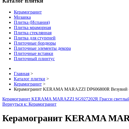
Каталог плитки
Керамогранит
Мозаика
Плитка (Испания)
Плитка мраморная
Плитка стеклянная
Плитка для ступеней
Плиточные бордюры
Плиточные элементы декора
Плиточные вставки
Плиточный плинтус
Главная
>
Каталог плитки
>
Керамогранит
>
Керамогранит KERAMA MARAZZI DP606800R Везувий се
Керамогранит KERAMA MARAZZI SG927202R Грасси светлый
Вернуться к: Керамогранит
Керамогранит KERAMA MARAZ