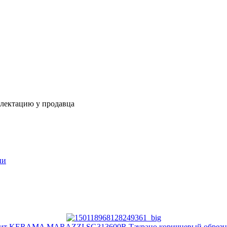
плектацию у продавца
ии
ит KERAMA MARAZZI SG313600R Таурано коричневый обрезн