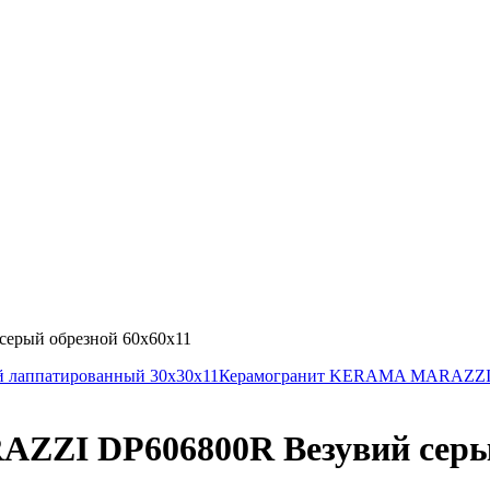
рый обрезной 60х60х11
 лаппатированный 30х30х11
Керамогранит KERAMA MARAZZI S
ZI DP606800R Везувий серый